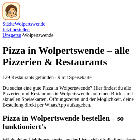
Städte
Wolpertswende
Jetzt bestellen
Upsgetan
›
Wolpertswende
Pizza in
Wolpertswende
– alle
Pizzerien & Restaurants
129
Restaurants
gefunden
·
9
mit Speisekarte
Du suchst eine gute Pizza in
Wolpertswende
? Hier findest du alle
Pizzerien und Restaurants in
Wolpertswende
auf einen Blick – mit
aktuellen Speisekarten, Öffnungszeiten und der Möglichkeit, deine
Bestellung direkt per WhatsApp aufzugeben.
Pizza in
Wolpertswende
bestellen – so
funktioniert's
Wähle deine Lieblingspizzeria aus der Liste, sieh dir die Speisekarte