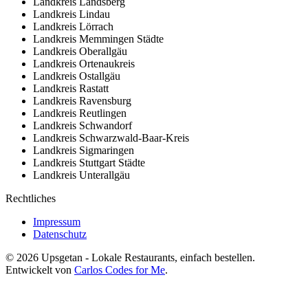
Landkreis
Landsberg
Landkreis
Lindau
Landkreis
Lörrach
Landkreis
Memmingen Städte
Landkreis
Oberallgäu
Landkreis
Ortenaukreis
Landkreis
Ostallgäu
Landkreis
Rastatt
Landkreis
Ravensburg
Landkreis
Reutlingen
Landkreis
Schwandorf
Landkreis
Schwarzwald-Baar-Kreis
Landkreis
Sigmaringen
Landkreis
Stuttgart Städte
Landkreis
Unterallgäu
Rechtliches
Impressum
Datenschutz
©
2026
Upsgetan - Lokale Restaurants, einfach bestellen.
Entwickelt von
Carlos Codes for Me
.